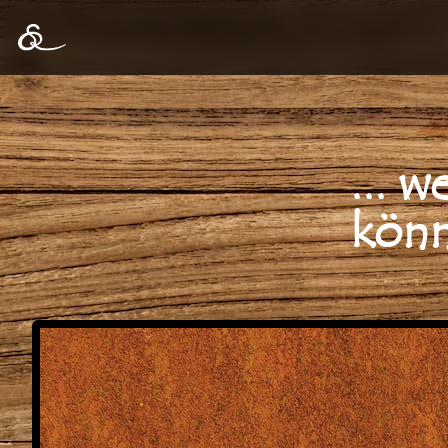
Der Rostpinsel
.
.
.
w
k
ö
n