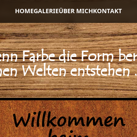
HOME
GALERIE
ÜBER MICH
KONTAKT
e
n
n
F
a
r
b
e
d
i
e
F
o
r
m
b
e
r
n
e
n
W
e
l
t
e
n
e
n
t
s
t
e
h
e
n
Willkommen