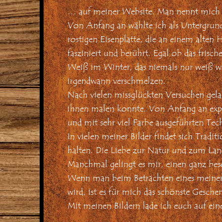
… auf meiner Website. Man nennt mich a
Von Anfang an wählte ich als Untergrund 
rostigen Eisenplatte, die an einem alten 
fasziniert und berührt. Egal ob das fris
Weiß im Winter, das niemals nur weiß wa
irgendwann verschmelzen.
Nach vielen missglückten Versuchen gelan
ihnen malen konnte. Von Anfang an experi
und mit sehr viel Farbe ausgeführten Tec
In vielen meiner Bilder findet sich Trad
halten. Die Liebe zur Natur und zum Land
Manchmal gelingt es mir, einen ganz be
Wenn man beim Betrachten eines meiner 
wird, ist es für mich das schönste Gesche
Mit meinen Bildern lade ich euch auf ein