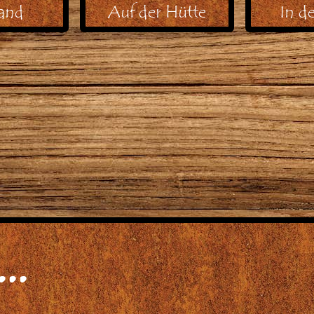
and
Auf der Hütte
In d
..