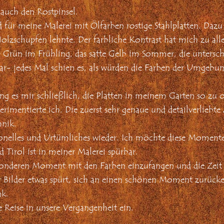
uch den Rostpinsel.
für meine Malerei mit Ölfarben rostige Stahlplatten. Dazu 
Holzschupfen lehnte. Der farbliche Kontrast hat mich zu allen
che Grün im Frühling, das satte Gelb im Sommer, die unters
r- jedes Mal schien es, als würden die Farben der Umgebung
g es mir schließlich, die Platten in meinem Garten so zu ox
mentierte ich. Die zuerst sehr genaue und detailverliebte
hnik.
itionelles und Urtümliches wieder. Ich möchte diese Momen
 Tirol ist in meiner Malerei spürbar.
sonderen Moment mit den Farben einzufangen und die Zeit 
Bilder etwas spürt, sich an einen schönen Moment zurück
nk.
e Reise in unsere Vergangenheit ein.