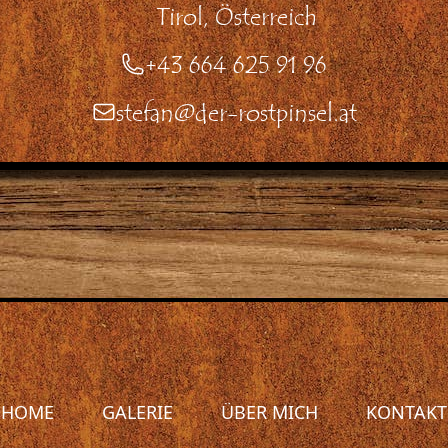
Tirol, Österreich
Telefon
+43 664 625 91 96
Email
stefan@der-rostpinsel.at
HOME
GALERIE
ÜBER MICH
KONTAKT