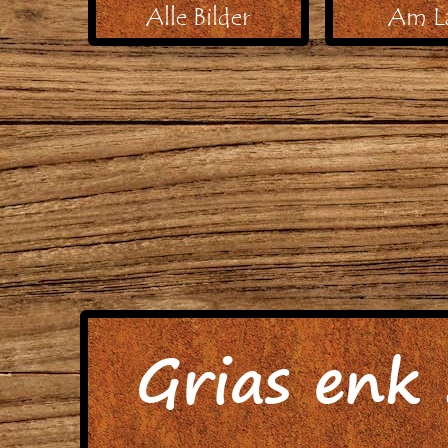
Alle Bilder
Am L
Grias enk .