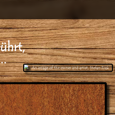
ü
h
r
t
,
.
.
.