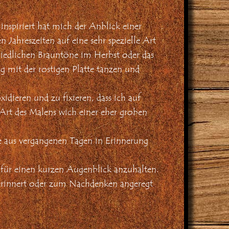
inspiriert hat mich der Anblick einer
 Jahreszeiten auf eine sehr spezielle Art
chiedlichen Brauntöne im Herbst oder das
 mit der rostigen Platte tanzen und
idieren und zu fixieren, dass ich auf
 Art des Malens wich einer eher groben
te aus vergangenen Tagen in Erinnerung
für einen kurzen Augenblick anzuhalten.
erinnert oder zum Nachdenken angeregt